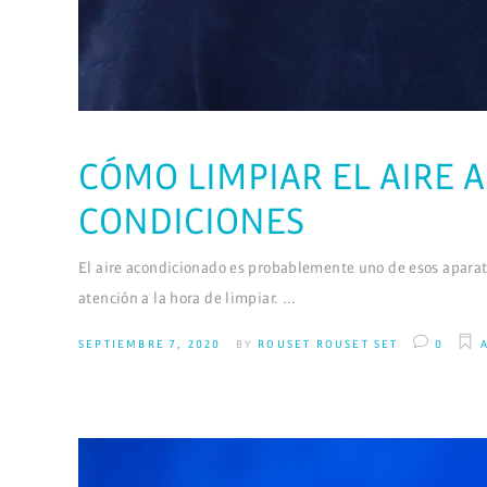
CÓMO LIMPIAR EL AIRE 
CONDICIONES
El aire acondicionado es probablemente uno de esos aparatos
atención a la hora de limpiar.
SEPTIEMBRE 7, 2020
BY
ROUSET ROUSET SET
0