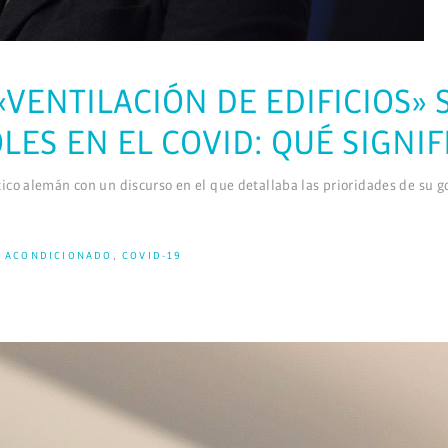
«VENTILACIÓN DE EDIFICIOS
LES EN EL COVID: QUÉ SIGNIF
co alemán con un discurso en el que detallaba las prioridades de su gob
E ACONDICIONADO
,
COVID-19