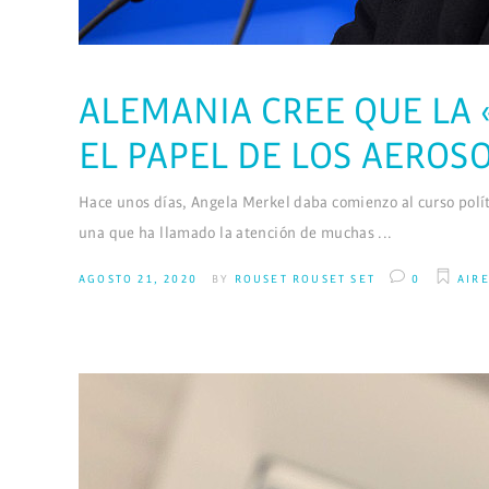
ALEMANIA CREE QUE LA 
EL PAPEL DE LOS AEROSO
Hace unos días, Angela Merkel daba comienzo al curso políti
una que ha llamado la atención de muchas
AGOSTO 21, 2020
BY
ROUSET ROUSET SET
0
AIR