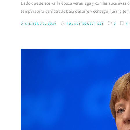
Dado que se acerca la época veraniega y con las sucesivas o
temperatura demasiado baja del aire y conseguir así la te
DICIEMBRE 3, 2020
BY
ROUSET ROUSET SET
0
A