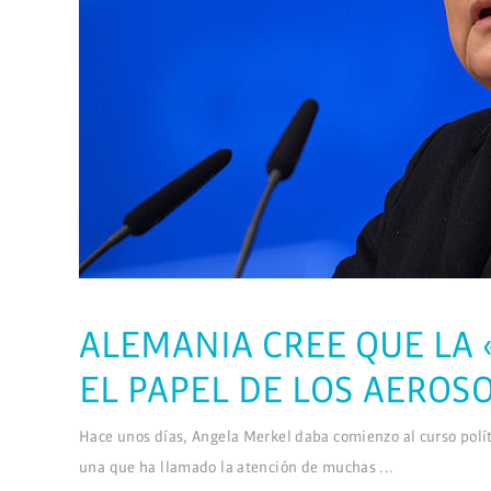
ALEMANIA CREE QUE LA 
EL PAPEL DE LOS AEROSO
Hace unos días, Angela Merkel daba comienzo al curso políti
una que ha llamado la atención de muchas