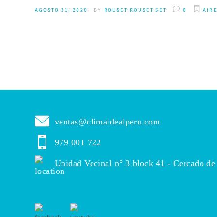
AGOSTO 21, 2020
BY
ROUSET ROUSET SET
0
AIR
ventas@climaidealperu.com
979 001 722
Unidad Vecinal n° 3 block 41 - Cercado de