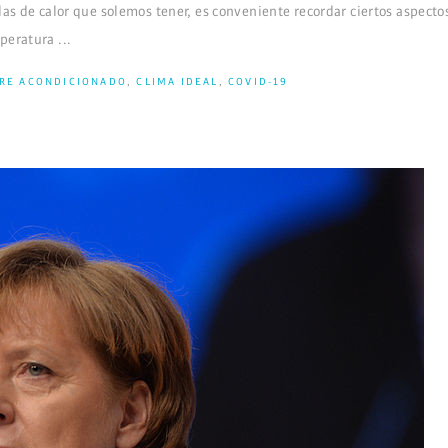
las de calor que solemos tener, es conveniente recordar ciertos aspect
mperatura
IRE ACONDICIONADO
,
CLIMA IDEAL
,
COVID-19